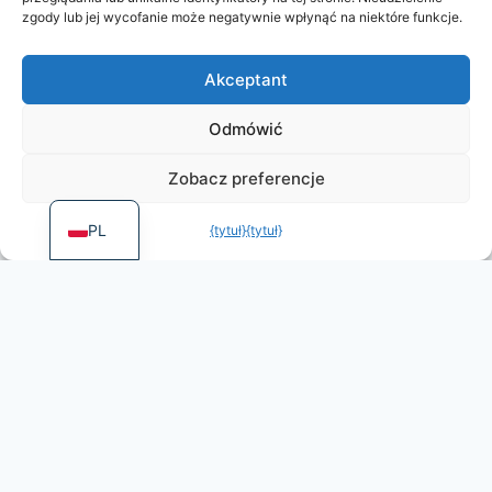
RU
zgody lub jej wycofanie może negatywnie wpłynąć na niektóre funkcje.
DE
Akceptant
ES
PT
Odmówić
FR
Zobacz preferencje
EN
PL
{tytuł}
{tytuł}
More games by Dietz