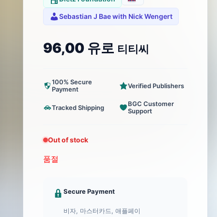
Sebastian J Bae with Nick Wengert
96,00
유로
티티씨
100% Secure
Verified Publishers
Payment
BGC Customer
Tracked Shipping
Support
Out of stock
품절
Secure Payment
비자, 마스터카드, 애플페이