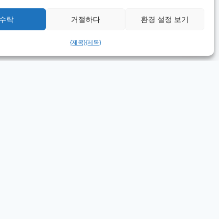
수락
거절하다
환경 설정 보기
{제목}
{제목}