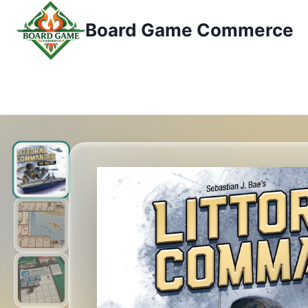
콘
Board Game Commerce
텐
츠
로
건
너
뛰
기