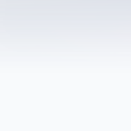
JA
RU
PL
DE
ES
PT