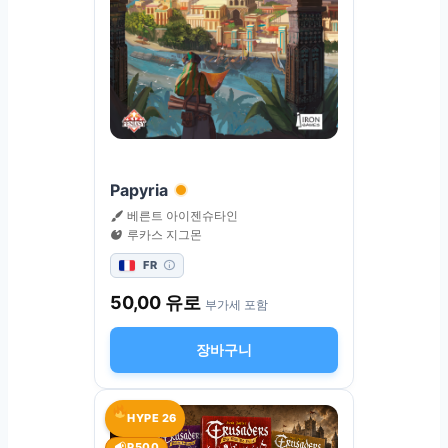
Papyria
베른트 아이젠슈타인
루카스 지그몬
FR
50,00
유로
부가세 포함
장바구니
HYPE 26
P500