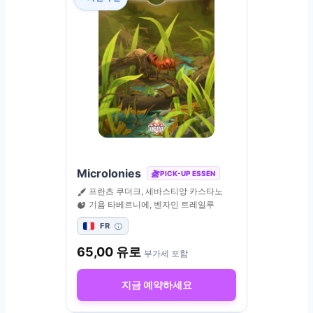
Microlonies
PICK-UP ESSEN
프란츠 쿠더크, 세바스티앙 카스타노
기욤 타베르니에, 벤자민 트레일루
FR
65,00
유로
부가세 포함
지금 예약하세요