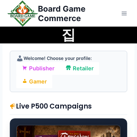
콘
Board Game
텐
Commerce
츠
집
로
건
너
뛰
Welcome! Choose your profile:
기
Publisher
Retailer
Gamer
Live P500 Campaigns