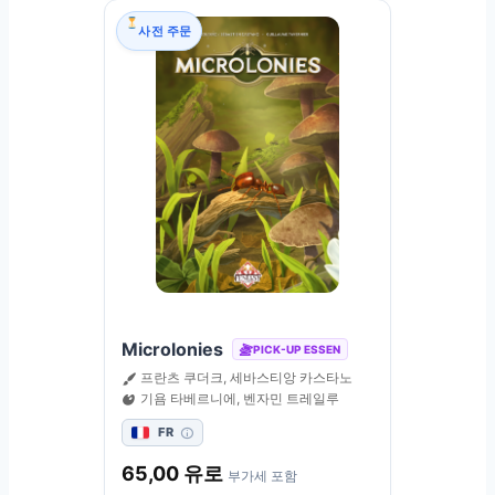
사전 주문
Microlonies
PICK-UP ESSEN
프란츠 쿠더크, 세바스티앙 카스타노
기욤 타베르니에, 벤자민 트레일루
FR
65,00
유로
부가세 포함