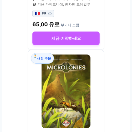
기욤 타베르니에, 벤자민 트레일루
FR
65,00
유로
부가세 포함
지금 예약하세요
사전 주문