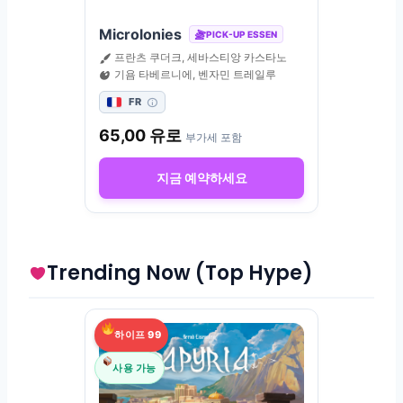
Microlonies
PICK-UP ESSEN
프란츠 쿠더크, 세바스티앙 카스타노
기욤 타베르니에, 벤자민 트레일루
FR
65,00
유로
부가세 포함
지금 예약하세요
Trending Now (Top Hype)
하이프 99
사용 가능