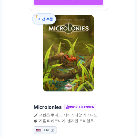
사전 주문
Microlonies
PICK-UP ESSEN
프란츠 쿠더크, 세바스티앙 카스타노
기욤 타베르니에, 벤자민 트레일루
EN