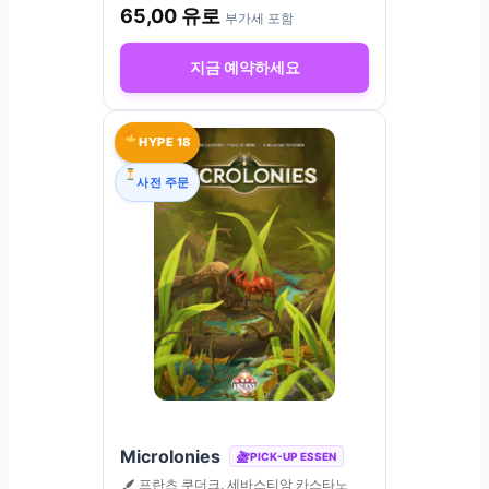
65,00
유로
부가세 포함
지금 예약하세요
HYPE 18
사전 주문
Microlonies
PICK-UP ESSEN
프란츠 쿠더크, 세바스티앙 카스타노