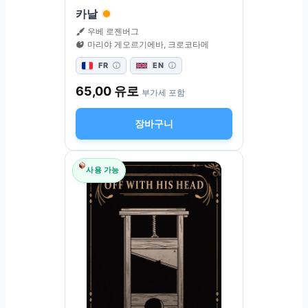
카날
우베 로젠버그
마리야 게오르기에바, 크로코타메
FR
EN
65,00
유로
부가세 포함
장바구니
사용 가능