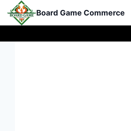
콘
Board Game Commerce
텐
츠
로
건
너
뛰
기