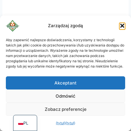
Zarządzaj zgodą
Aby zapewnić najlepsze doświadczenia, korzystamy z technologii
takich jak pliki cookie do przechowywania i/lub uzyskiwania dostępu do
KO
informacji o urządzeniach. Wyrażenie zgody na te technologie umożliwi
JA
nam przetwarzanie danych, takich jak zachowania podczas
przeglądania lub unikalne identyfikatory na tej stronie. Nieudzielenie
RU
zgody lub jej wycofanie może negatywnie wpłynąć na niektóre funkcje.
DE
Akceptant
ES
Koszyk
PT
Polityka prywatności
Odmówić
FR
Zobacz preferencje
CGV
EN
PL
{tytuł}
{tytuł}