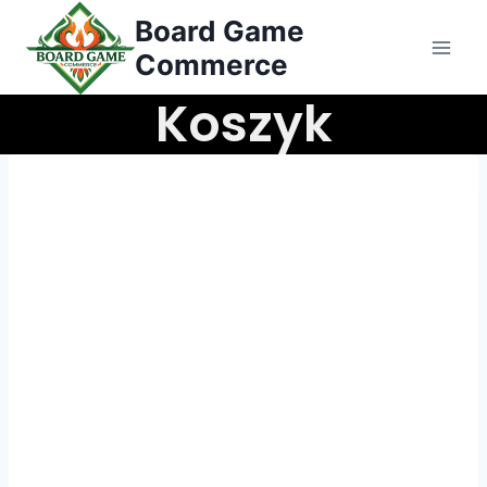
Przejdź
Board Game
do
Commerce
treści
Koszyk