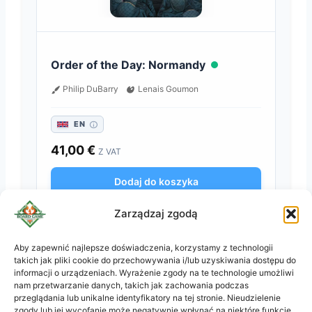
Order of the Day: Normandy
Philip DuBarry
Lenais Goumon
EN
41,00
€
Z VAT
Dodaj do koszyka
Zarządzaj zgodą
DOSTĘPNY
Aby zapewnić najlepsze doświadczenia, korzystamy z technologii
takich jak pliki cookie do przechowywania i/lub uzyskiwania dostępu do
KO
informacji o urządzeniach. Wyrażenie zgody na te technologie umożliwi
JA
nam przetwarzanie danych, takich jak zachowania podczas
przeglądania lub unikalne identyfikatory na tej stronie. Nieudzielenie
RU
zgody lub jej wycofanie może negatywnie wpłynąć na niektóre funkcje.