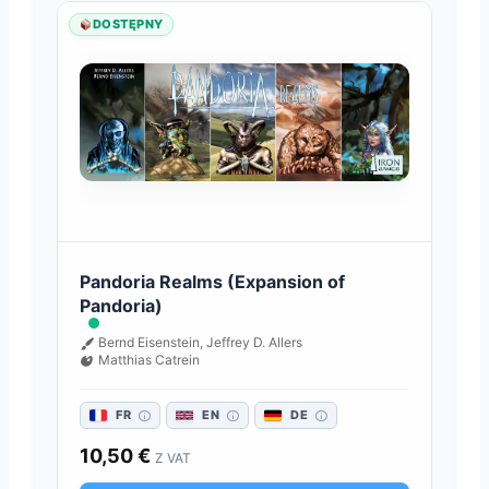
DOSTĘPNY
Pandoria Realms (Expansion of
Pandoria)
Bernd Eisenstein, Jeffrey D. Allers
Matthias Catrein
FR
EN
DE
10,50
€
Z VAT