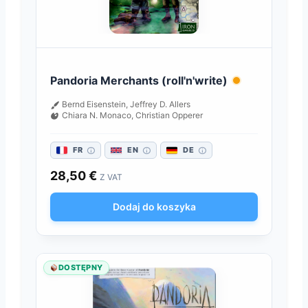
Pandoria Merchants (roll'n'write)
Bernd Eisenstein, Jeffrey D. Allers
Chiara N. Monaco, Christian Opperer
FR
EN
DE
28,50
€
Z VAT
Dodaj do koszyka
DOSTĘPNY