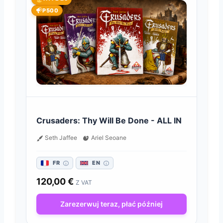
P500
Crusaders: Thy Will Be Done - ALL IN
Seth Jaffee
Ariel Seoane
FR
EN
120,00
€
Z VAT
Zarezerwuj teraz, płać później