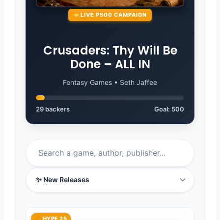
LIVE P500 CAMPAIGN
Crusaders: Thy Will Be
Done – ALL IN
Fentasy Games • Seth Jaffee
29 backers
Goal:
500
HYPE 25