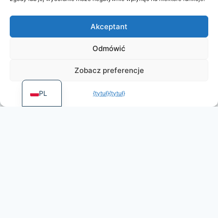
DE
Akceptant
ES
PT
Odmówić
FR
Zobacz preferencje
Maneuver Warfare
EN
Ian Brown
Lenais Goumon
PL
{tytuł}
{tytuł}
EN
39,00
€
Z VAT
Add to cart
DOSTĘPNY