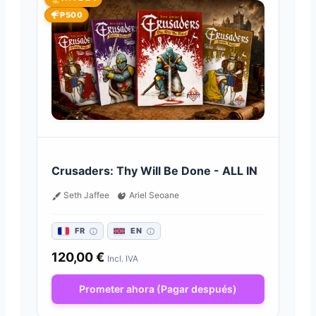
P500
Crusaders: Thy Will Be Done - ALL IN
Seth Jaffee
Ariel Seoane
FR
EN
120,00
€
Incl. IVA
Prometer ahora (Pagar después)