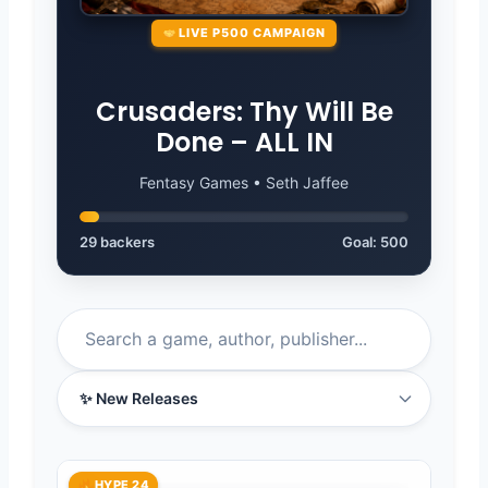
LIVE P500 CAMPAIGN
Crusaders: Thy Will Be
Done – ALL IN
Fentasy Games • Seth Jaffee
29 backers
Goal:
500
HYPE 24