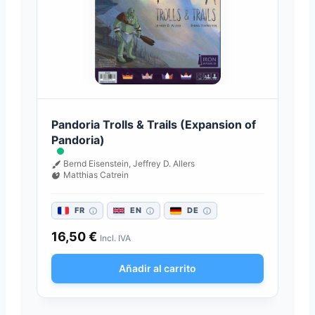
Pandoria Trolls & Trails (Expansion of
Pandoria)
Bernd Eisenstein, Jeffrey D. Allers
Matthias Catrein
FR
EN
DE
16,50
€
Incl. IVA
Añadir al carrito