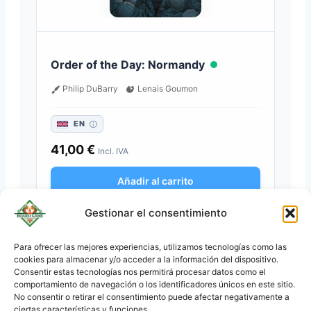
Order of the Day: Normandy
Philip DuBarry
Lenais Goumon
EN
41,00
€
Incl. IVA
Añadir al carrito
Gestionar el consentimiento
CAJA DISPONIBLE
Para ofrecer las mejores experiencias, utilizamos tecnologías como las
cookies para almacenar y/o acceder a la información del dispositivo.
KO
Consentir estas tecnologías nos permitirá procesar datos como el
JA
comportamiento de navegación o los identificadores únicos en este sitio.
No consentir o retirar el consentimiento puede afectar negativamente a
RU
ciertas características y funciones.