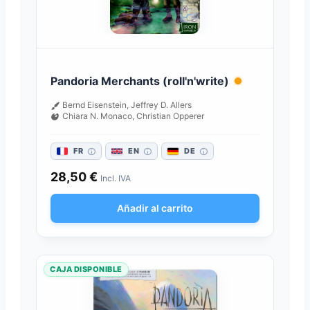
Pandoria Merchants (roll'n'write)
Bernd Eisenstein, Jeffrey D. Allers
Chiara N. Monaco, Christian Opperer
FR
EN
DE
28,50
€
Incl. IVA
Añadir al carrito
CAJA DISPONIBLE