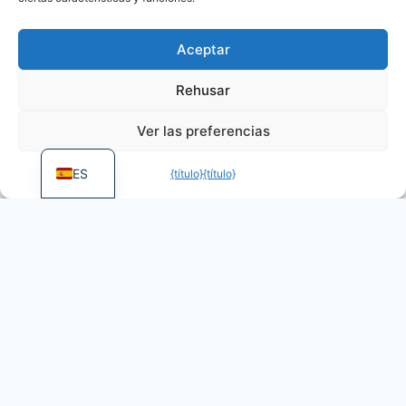
PL
Aceptar
DE
PT
Rehusar
FR
Ver las preferencias
Maneuver Warfare
EN
Ian Brown
Lenais Goumon
ES
{título}
{título}
EN
39,00
€
Incl. IVA
Añadir al carrito
CAJA DISPONIBLE