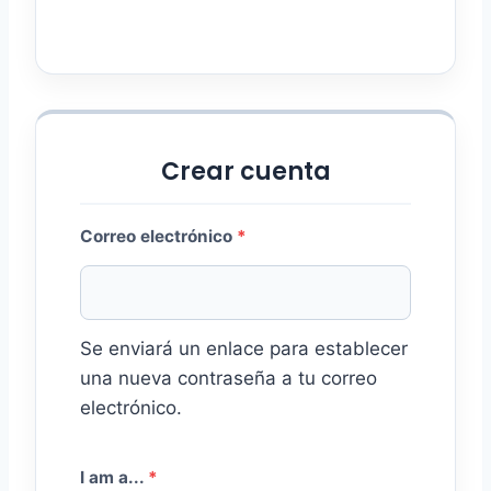
r
i
o
Crear cuenta
O
Correo electrónico
*
b
l
Se enviará un enlace para establecer
i
una nueva contraseña a tu correo
g
electrónico.
a
t
I am a...
*