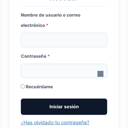
Nombre de usuario o correo
O
electrónico
*
b
l
O
i
Contraseña
*
b
g
l
a
i
t
Recuérdame
g
o
Iniciar sesión
a
r
t
i
¿Has olvidado tu contraseña?
o
o