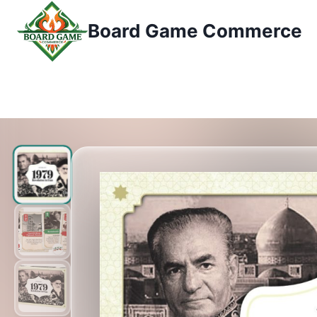
콘
Board Game Commerce
텐
츠
로
건
너
뛰
기