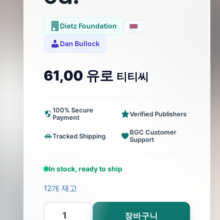
Dietz Foundation
Dan Bullock
61,00
유로
티티씨
100% Secure
Verified Publishers
Payment
BGC Customer
Tracked Shipping
Support
In stock, ready to ship
12개 재고
1979:
장바구니