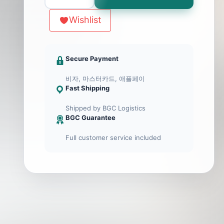
Revolution
in
Wishlist
Iran,
2nd
ed.
Secure Payment
수
비자, 마스터카드, 애플페이
량
Fast Shipping
Shipped by BGC Logistics
BGC Guarantee
Full customer service included