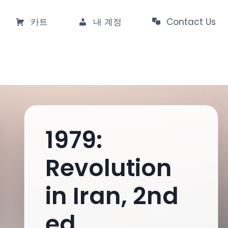
카트
내 계정
Contact Us
1979:
Revolution
in Iran, 2nd
ed.