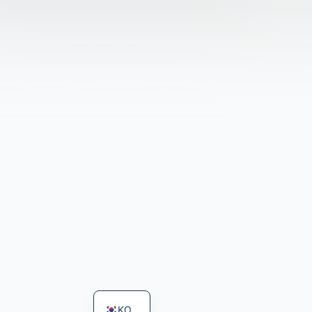
JA
RU
PL
DE
ES
PT
FR
EN
KO