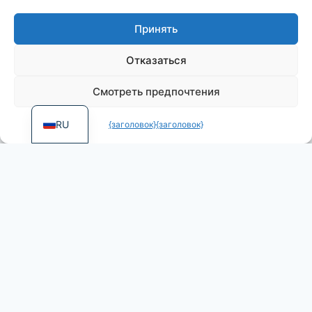
DE
Принять
ES
PT
Отказаться
FR
Смотреть предпочтения
EN
RU
{заголовок}
{заголовок}
More games by Dietz
Foundation