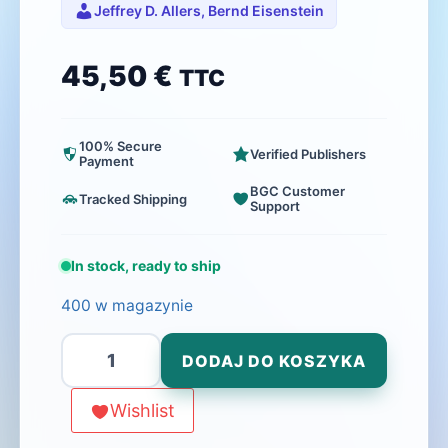
Jeffrey D. Allers, Bernd Eisenstein
45,50
€
TTC
100% Secure
Verified Publishers
Payment
BGC Customer
Tracked Shipping
Support
In stock, ready to ship
400 w magazynie
ilość
DODAJ DO KOSZYKA
Pandoria
(2.
Wishlist
Edition)