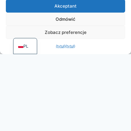
Akceptant
ES
PT
Odmówić
FR
Zobacz preferencje
EN
PL
{tytuł}
{tytuł}
More games by
Irongames