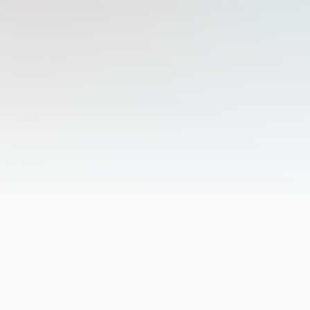
KO
RU
PL
DE