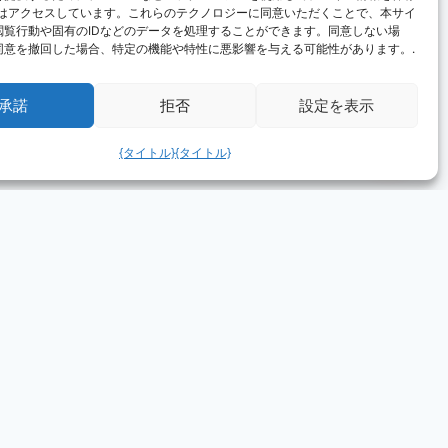
たはアクセスしています。これらのテクノロジーに同意いただくことで、本サイ
閲覧行動や固有のIDなどのデータを処理することができます。同意しない場
同意を撤回した場合、特定の機能や特性に悪影響を与える可能性があります。.
承諾
拒否
設定を表示
{タイトル}
{タイトル}