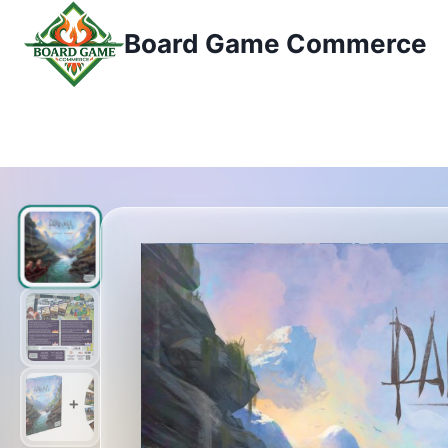
コ
Board Game Commerce
ン
テ
ン
ツ
へ
ス
キ
ッ
プ