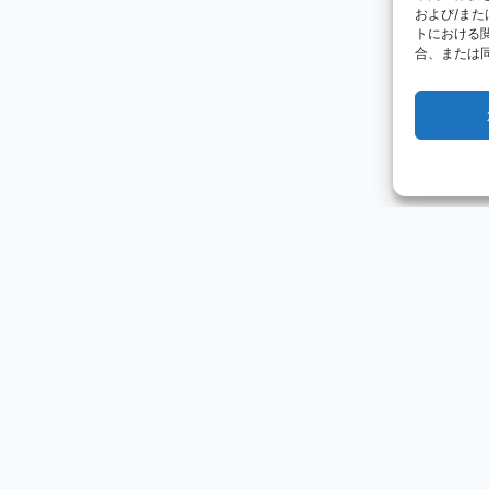
および/ま
トにおける
合、または
s by Irongames