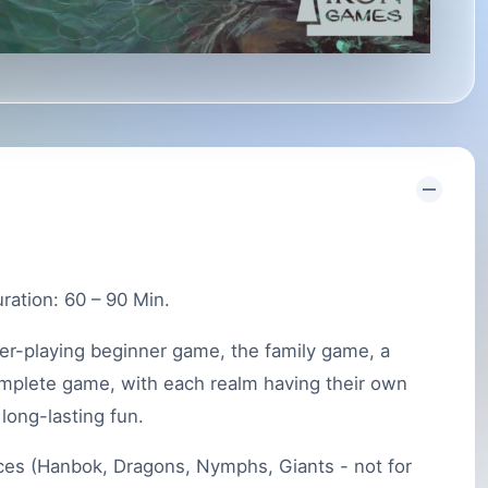
ration: 60 – 90 Min.
ster-playing beginner game, the family game, a
complete game, with each realm having their own
 long-lasting fun.
es (Hanbok, Dragons, Nymphs, Giants - not for