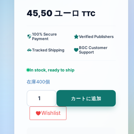
45,50
ユーロ
TTC
100% Secure
Verified Publishers
Payment
BGC Customer
Tracked Shipping
Support
In stock, ready to ship
在庫400個
Pandoria
カートに追加
(2.
Edition)
Wishlist
個