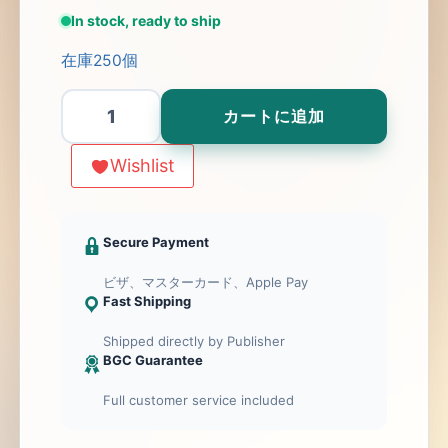
In stock, ready to ship
在庫250個
Discordia
カートに追加
Magna
Extension
Wishlist
(DE/EN)
個
Secure Payment
ビザ、マスターカード、Apple Pay
Fast Shipping
Shipped directly by Publisher
BGC Guarantee
Full customer service included