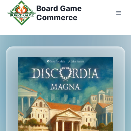
コ
Board Game
ン
Commerce
テ
ン
ツ
へ
ス
キ
ッ
プ