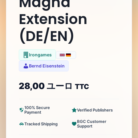
Magna
Extension
(DE/EN)
Irongames
Bernd Eisenstein
28,00
ユーロ
TTC
100% Secure
Verified Publishers
Payment
BGC Customer
Tracked Shipping
Support