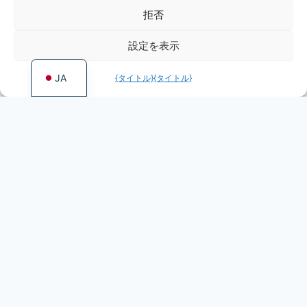
PT
拒否
FR
設定を表示
EN
JA
{タイトル}
{タイトル}
More games by
Irongames