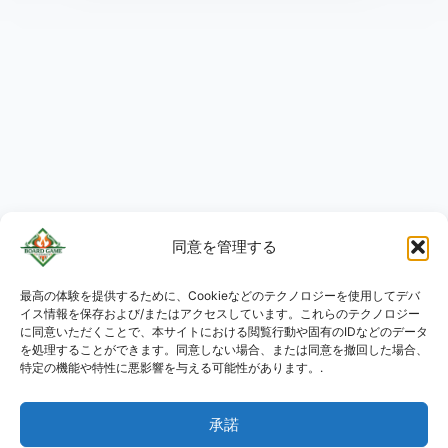
同意を管理する
最高の体験を提供するために、Cookieなどのテクノロジーを使用してデバ
KO
イス情報を保存および/またはアクセスしています。これらのテクノロジー
RU
に同意いただくことで、本サイトにおける閲覧行動や固有のIDなどのデータ
を処理することができます。同意しない場合、または同意を撤回した場合、
PL
特定の機能や特性に悪影響を与える可能性があります。.
DE
承諾
ES