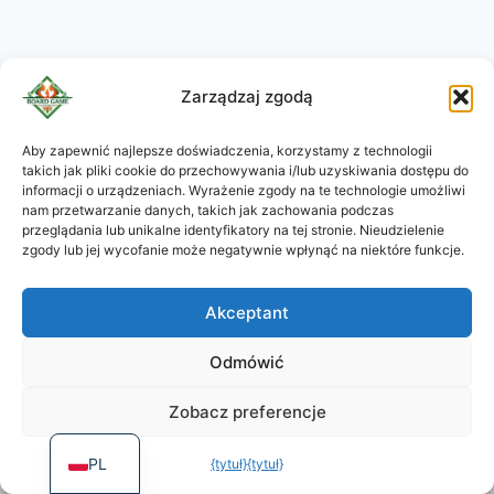
Zarządzaj zgodą
Aby zapewnić najlepsze doświadczenia, korzystamy z technologii
takich jak pliki cookie do przechowywania i/lub uzyskiwania dostępu do
KO
informacji o urządzeniach. Wyrażenie zgody na te technologie umożliwi
JA
nam przetwarzanie danych, takich jak zachowania podczas
przeglądania lub unikalne identyfikatory na tej stronie. Nieudzielenie
RU
zgody lub jej wycofanie może negatywnie wpłynąć na niektóre funkcje.
DE
Akceptant
ES
Koszyk
PT
Polityka prywatności
Odmówić
FR
Zobacz preferencje
CGV
EN
PL
{tytuł}
{tytuł}