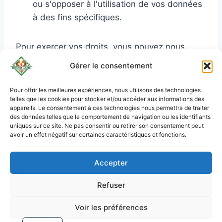
ou s'opposer à l'utilisation de vos données
à des fins spécifiques.
Pour exercer vos droits, vous pouvez nous
contacter à l'adresse suivante :
Gérer le consentement
support@boardgamecommerce.com
. En cas
de litige, vous avez le droit de déposer une
Pour offrir les meilleures expériences, nous utilisons des technologies
telles que les cookies pour stocker et/ou accéder aux informations des
plainte auprès de l'autorité de protection des
KO
appareils. Le consentement à ces technologies nous permettra de traiter
données compétente (comme la CNIL en
JA
des données telles que le comportement de navigation ou les identifiants
uniques sur ce site. Ne pas consentir ou retirer son consentement peut
France).
RU
avoir un effet négatif sur certaines caractéristiques et fonctions.
PL
Accepter
DE
Panier
ES
Politique de confidentialité
Refuser
PT
Voir les préférences
Conditions Générales de Vente
EN