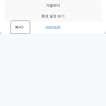
PT
거절하다
FR
환경 설정 보기
EN
KO
{제목}
{제목}
More games by Fentasy
Games