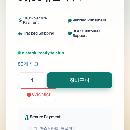
100% Secure
Verified Publishers
Payment
BGC Customer
Tracked Shipping
Support
In stock, ready to ship
80개 재고
Kanal
장바구니
수
량
Wishlist
Secure Payment
비자, 마스터카드, 애플페이