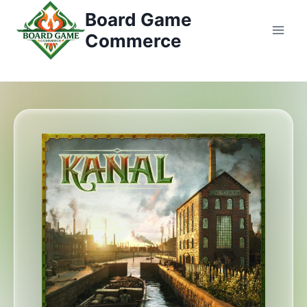
콘
Board Game
텐
Commerce
츠
로
건
너
뛰
기