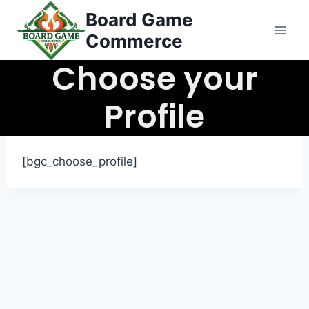
콘
Board Game
텐
Commerce
츠
Choose your
로
건
너
Profile
뛰
기
[bgc_choose_profile]