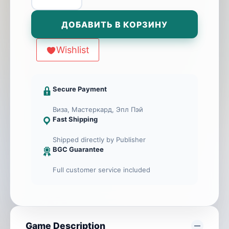
товара
Pandoria
ДОБАВИТЬ В КОРЗИНУ
Trolls
&
Wishlist
Trails
(Expansion
of
Secure Payment
Pandoria)
Виза, Мастеркард, Эпл Пэй
Fast Shipping
Shipped directly by Publisher
BGC Guarantee
Full customer service included
Game Description