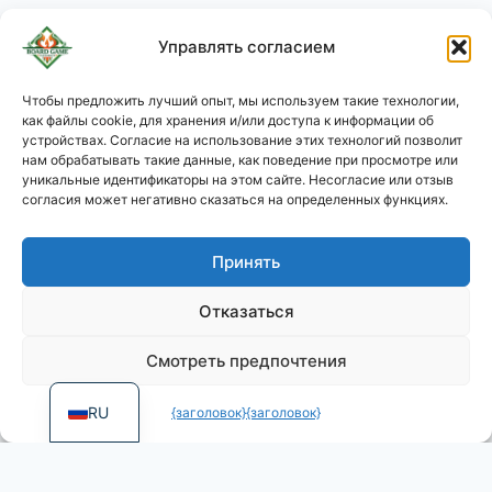
Управлять согласием
Чтобы предложить лучший опыт, мы используем такие технологии,
как файлы cookie, для хранения и/или доступа к информации об
KO
устройствах. Согласие на использование этих технологий позволит
JA
нам обрабатывать такие данные, как поведение при просмотре или
уникальные идентификаторы на этом сайте. Несогласие или отзыв
PL
согласия может негативно сказаться на определенных функциях.
DE
Принять
ES
PT
Отказаться
FR
Смотреть предпочтения
EN
RU
{заголовок}
{заголовок}