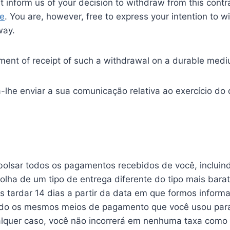
t inform us of your decision to withdraw from this cont
le
. You are, however, free to express your intention to 
way.
nt of receipt of such a withdrawal on a durable mediu
lhe enviar a sua comunicação relativa ao exercício do 
mbolsar todos os pagamentos recebidos de você, inclui
olha de um tipo de entrega diferente do tipo mais bara
s tardar 14 dias a partir da data em que formos inform
do os mesmos meios de pagamento que você usou para a
lquer caso, você não incorrerá em nenhuma taxa como r