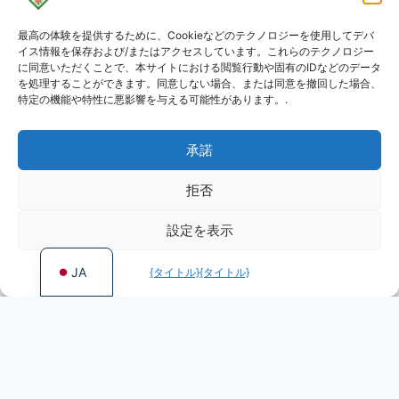
最高の体験を提供するために、Cookieなどのテクノロジーを使用してデバ
KO
イス情報を保存および/またはアクセスしています。これらのテクノロジー
RU
に同意いただくことで、本サイトにおける閲覧行動や固有のIDなどのデータ
を処理することができます。同意しない場合、または同意を撤回した場合、
PL
特定の機能や特性に悪影響を与える可能性があります。.
DE
承諾
ES
PT
拒否
FR
設定を表示
EN
JA
{タイトル}
{タイトル}