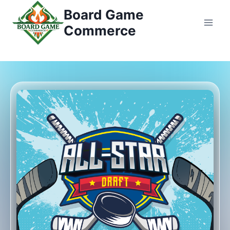
コ
Board Game
ン
Commerce
テ
ン
ツ
へ
ス
キ
ッ
プ