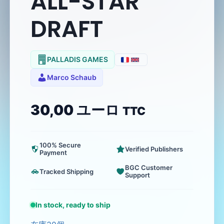
ALL-STAR
DRAFT
PALLADIS GAMES
Marco Schaub
30,00
ユーロ
TTC
100% Secure
Verified Publishers
Payment
BGC Customer
Tracked Shipping
Support
In stock, ready to ship