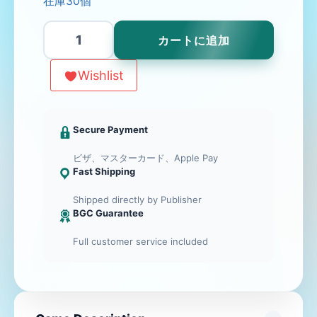
在庫30個
ALL-
カートに追加
STAR
DRAFT
Wishlist
個
Secure Payment
ビザ、マスターカード、Apple Pay
Fast Shipping
Shipped directly by Publisher
BGC Guarantee
Full customer service included