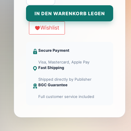
Realms
(Expansion
IN DEN WARENKORB LEGEN
of
Pandoria)
Wishlist
Menge
Secure Payment
Visa, Mastercard, Apple Pay
Fast Shipping
Shipped directly by Publisher
BGC Guarantee
Full customer service included