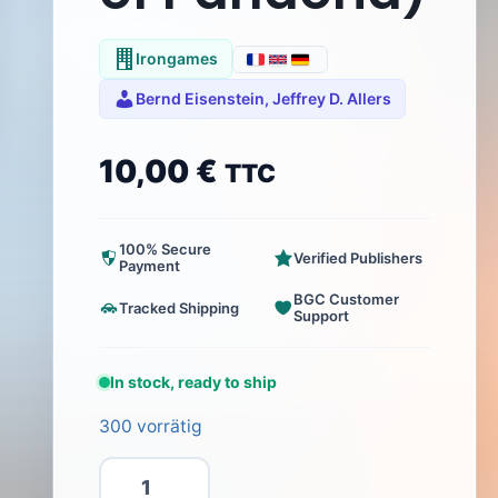
Irongames
Bernd Eisenstein, Jeffrey D. Allers
10,00
€
TTC
100% Secure
Verified Publishers
Payment
BGC Customer
Tracked Shipping
Support
In stock, ready to ship
300 vorrätig
Pandoria