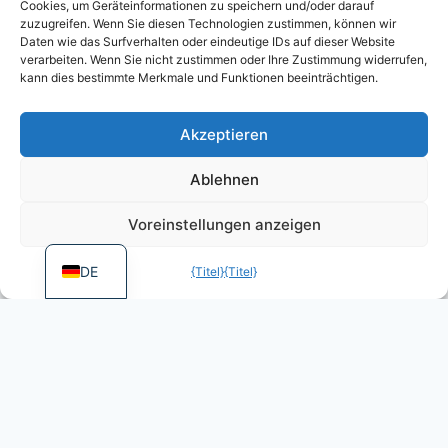
Cookies, um Geräteinformationen zu speichern und/oder darauf
KO
zuzugreifen. Wenn Sie diesen Technologien zustimmen, können wir
JA
Daten wie das Surfverhalten oder eindeutige IDs auf dieser Website
verarbeiten. Wenn Sie nicht zustimmen oder Ihre Zustimmung widerrufen,
RU
kann dies bestimmte Merkmale und Funktionen beeinträchtigen.
PL
Akzeptieren
ES
PT
Ablehnen
FR
Voreinstellungen anzeigen
EN
DE
{Titel}
{Titel}