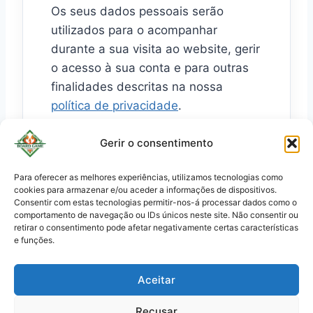
Os seus dados pessoais serão
r
utilizados para o acompanhar
i
durante a sua visita ao website, gerir
o
o acesso à sua conta e para outras
finalidades descritas na nossa
política de privacidade
.
Gerir o consentimento
Criar conta
Para oferecer as melhores experiências, utilizamos tecnologias como
cookies para armazenar e/ou aceder a informações de dispositivos.
KO
Consentir com estas tecnologias permitir-nos-á processar dados como o
JA
comportamento de navegação ou IDs únicos neste site. Não consentir ou
retirar o consentimento pode afetar negativamente certas características
RU
e funções.
PL
Aceitar
DE
Carrinho
ES
Política de Privacidade
Recusar