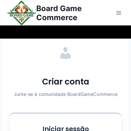
Saltar
Board Game
para
Commerce
o
conteúdo
Criar conta
Junte-se à comunidade BoardGameCommerce
Iniciar sessão