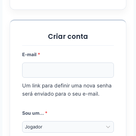
i
o
Criar conta
O
E-mail
*
b
r
Um link para definir uma nova senha
i
será enviado para o seu e-mail.
g
a
Sou um...
*
t
ó