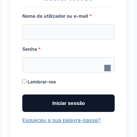
O
Nome de utilizador ou e-mail
*
b
r
O
i
Senha
*
b
g
r
a
i
t
Lembrar-me
g
ó
Iniciar sessão
a
r
t
i
Esqueceu a sua palavra-passe?
ó
o
r