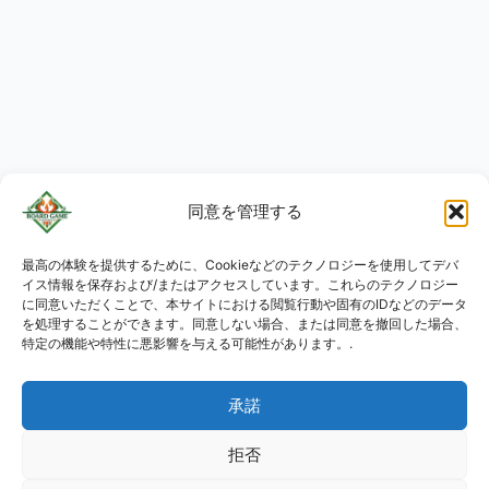
同意を管理する
最高の体験を提供するために、Cookieなどのテクノロジーを使用してデバ
KO
イス情報を保存および/またはアクセスしています。これらのテクノロジー
RU
に同意いただくことで、本サイトにおける閲覧行動や固有のIDなどのデータ
を処理することができます。同意しない場合、または同意を撤回した場合、
PL
特定の機能や特性に悪影響を与える可能性があります。.
DE
承諾
ES
PT
拒否
FR