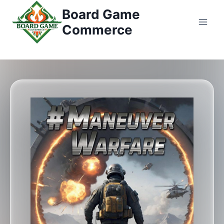
コ
Board Game
ン
Commerce
テ
ン
ツ
へ
ス
キ
ッ
プ