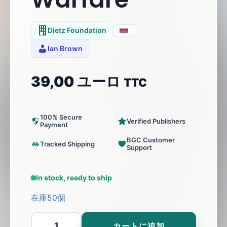
Dietz Foundation
Ian Brown
39,00
ユーロ
TTC
100% Secure
Verified Publishers
Payment
BGC Customer
Tracked Shipping
Support
In stock, ready to ship
在庫50個
Maneuver
カートに追加