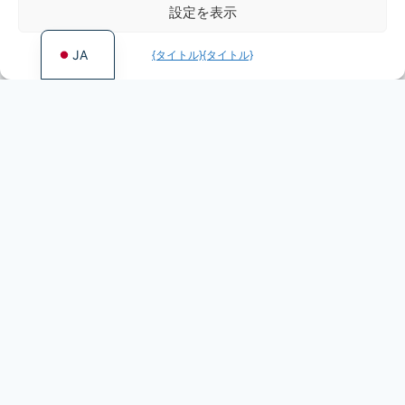
設定を表示
EN
JA
{タイトル}
{タイトル}
More games by Dietz
Foundation