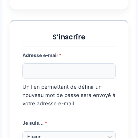
r
e
S’inscrire
O
Adresse e-mail
*
b
l
Un lien permettant de définir un
i
nouveau mot de passe sera envoyé à
g
votre adresse e-mail.
a
t
Je suis...
*
o