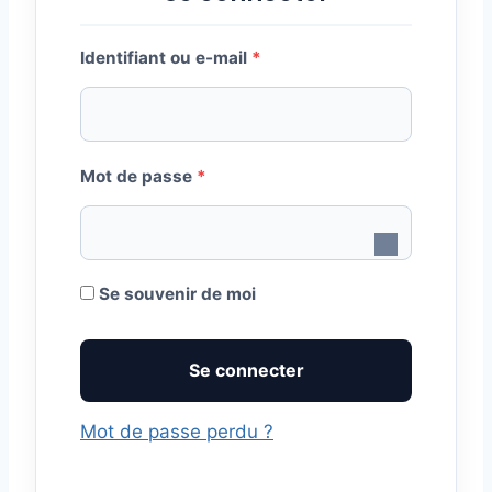
O
Identifiant ou e-mail
*
b
l
O
i
Mot de passe
*
b
g
l
a
i
t
Se souvenir de moi
g
o
Se connecter
a
i
t
r
Mot de passe perdu ?
o
e
i