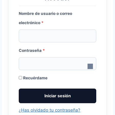
Nombre de usuario o correo
O
electrónico
*
b
l
O
i
Contraseña
*
b
g
l
a
i
t
Recuérdame
g
o
Iniciar sesión
a
r
t
i
¿Has olvidado tu contraseña?
o
o