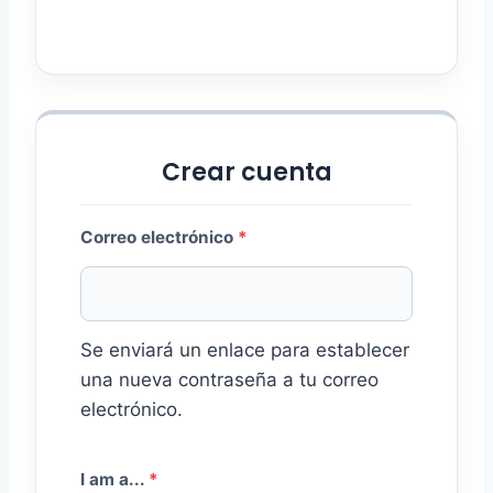
r
i
o
Crear cuenta
O
Correo electrónico
*
b
l
Se enviará un enlace para establecer
i
una nueva contraseña a tu correo
g
electrónico.
a
t
I am a...
*