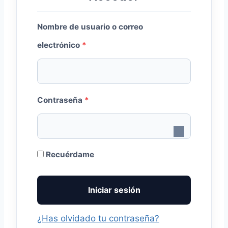
Nombre de usuario o correo
O
electrónico
*
b
l
O
i
Contraseña
*
b
g
l
a
i
t
Recuérdame
g
o
Iniciar sesión
a
r
t
i
¿Has olvidado tu contraseña?
o
o