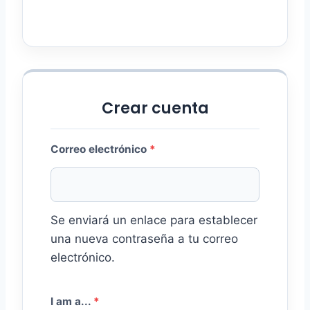
r
i
o
Crear cuenta
O
Correo electrónico
*
b
l
Se enviará un enlace para establecer
i
una nueva contraseña a tu correo
g
electrónico.
a
t
I am a...
*